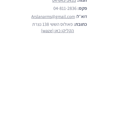
חנות:
04-645-3435
פקס:
04-811-2836
דוא״ל:
Arslanarms@gmail.com
כתובת:
פאולוס הששי 138 נצרת
הקליקו כאן (waze)
מותגים
הצג כל המותגים
Emtan
Walther
Glock
Smith & Wesson
Beretta
קישורים נוספים