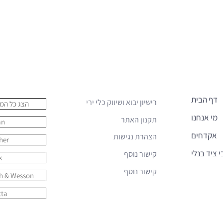
קישורים נוספים
מותגים
דף הבית
רישיון יבוא ושיווק כלי ירי
הצג כל המו
מי אנחנו
תקנון האתר
an
אקדחים
הצהרת נגישות
her
י ציד בנלי
קישור נוסף
k
קישור נוסף
h & Wesson
tta