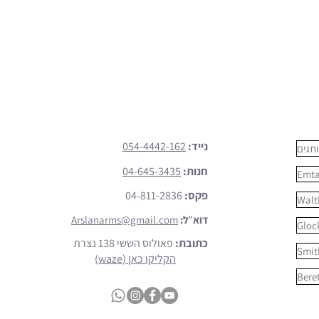
צרו קשר
נייד:
054-4442-162
תגים
חנות:
04-645-3435
Emt
פקס:
04-811-2836
Walt
דוא״ל:
Arslanarms@gmail.com
Gloc
כתובת:
פאולוס הששי 138 נצרת
Smit
הקליקו כאן (waze)
Bere