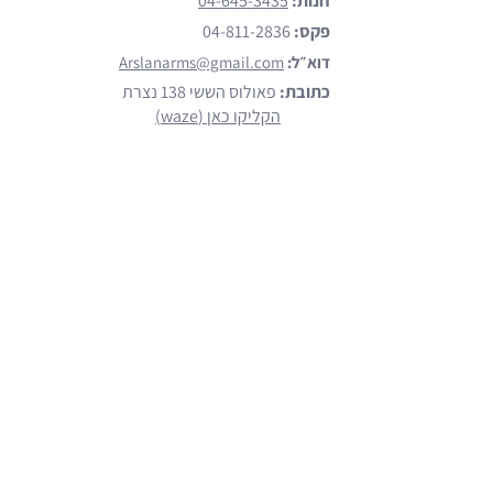
חנות:
04-645-3435
פקס:
04-811-2836
דוא״ל:
Arslanarms@gmail.com
כתובת:
פאולוס הששי 138 נצרת
הקליקו כאן (waze)
מותגים
הצג כל המותגים
Emtan
Walther
Glock
Smith & Wesson
Beretta
קישורים נוספים