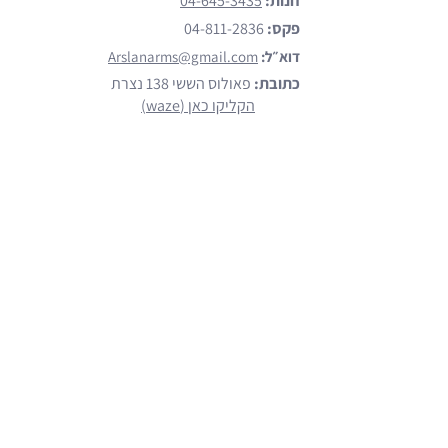
חנות:
04-645-3435
פקס:
04-811-2836
דוא״ל:
Arslanarms@gmail.com
כתובת:
פאולוס הששי 138 נצרת
הקליקו כאן (waze)
מותגים
הצג כל המותגים
Emtan
Walther
Glock
Smith & Wesson
Beretta
קישורים נוספים