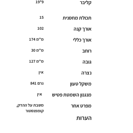
קליבר
19*9
תכולת מחסנית
15
אורך קנה
102
אורך כללי
174 מ"מ
רוחב
30 מ"מ
גובה
127 מ"מ
נצרה
אין
משקל טעון
841 גרם
מנגנון השמטת פטיש
אין
מפרט אחר
משבת על ההדק,
קומפנסטור
הערות