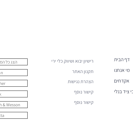
קישורים נוספים
מותגים
דף הבית
רישיון יבוא ושיווק כלי ירי
הצג כל המו
מי אנחנו
תקנון האתר
an
אקדחים
הצהרת נגישות
her
י ציד בנלי
קישור נוסף
k
קישור נוסף
h & Wesson
tta