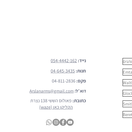
צרו קשר
נייד:
054-4442-162
תגים
חנות:
04-645-3435
Emt
פקס:
04-811-2836
Walt
דוא״ל:
Arslanarms@gmail.com
Gloc
כתובת:
פאולוס הששי 138 נצרת
Smit
הקליקו כאן (waze)
Bere