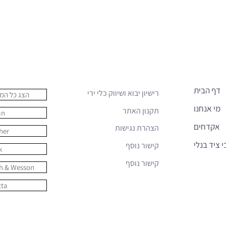
קישורים נוספים
מותגים
דף הבית
רישיון יבוא ושיווק כלי ירי
הצג כל המו
מי אנחנו
תקנון האתר
an
אקדחים
הצהרת נגישות
her
י ציד בנלי
קישור נוסף
k
קישור נוסף
h & Wesson
tta