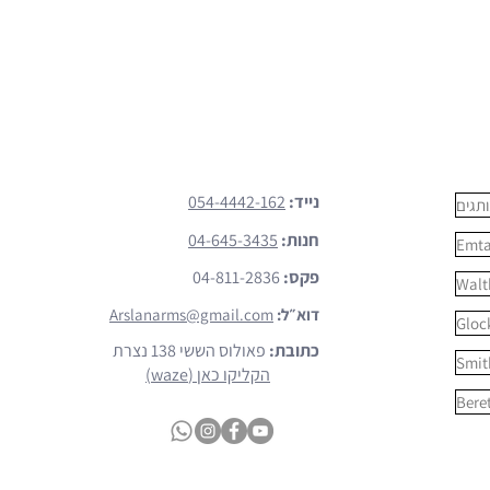
צרו קשר
נייד:
054-4442-162
תגים
חנות:
04-645-3435
Emt
פקס:
04-811-2836
Walt
דוא״ל:
Arslanarms@gmail.com
Gloc
כתובת:
פאולוס הששי 138 נצרת
Smit
הקליקו כאן (waze)
Bere