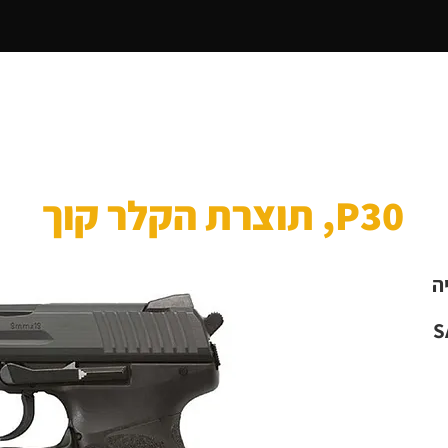
דף הבית
מי אנחנו
אקדחים
רובי ציד בנ
P30, תוצרת הקלר קוך
ה
S