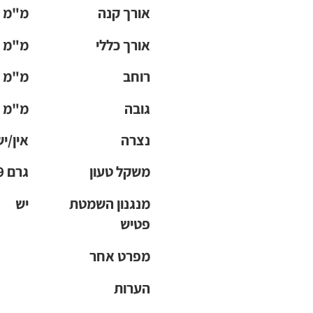
אורך קנה
98 מ"מ
אורך כללי
177.5 מ"מ
רוחב
34.8 מ"מ
גובה
138 מ"מ
נצרה
אין/יש
משקל טעון
919 גרם
מנגנון השמטת
יש
פטיש
מפרט אחר
הערות