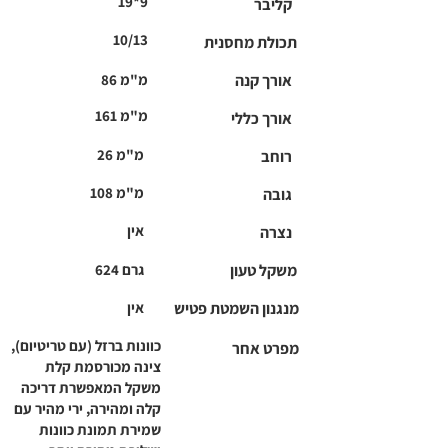
19*9
קליבר
10/13
תכולת מחסנית
אורך קנה
86 מ"מ
161 מ"מ
אורך כללי
26 מ"מ
רוחב
108 מ"מ
גובה
אין
נצרה
משקל טעון
624 גרם
מנגנון השמטת פטיש
אין
כוונות ברזל (עם טריטיום),
מפרט אחר
צינה מכורסמת קלת
משקל המאפשרת דריכה
קלה ומהירה, ירי מהיר עם
שמירת תמונת כוונות