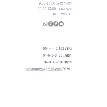
שני-חמישי: 9:30-16:00
ששי ושבת
: 10:00-13:00
יום ראשון: סגור
צרו קשר
נייד:
054-4442-162
חנות:
04-645-3435
פקס:
04-811-2836
דוא״ל:
Arslanarms@gmail.com
כתובת:
פאולוס הששי 138 נצרת
הקליקו כאן (waze)
מותגים
הצג כל המותגים