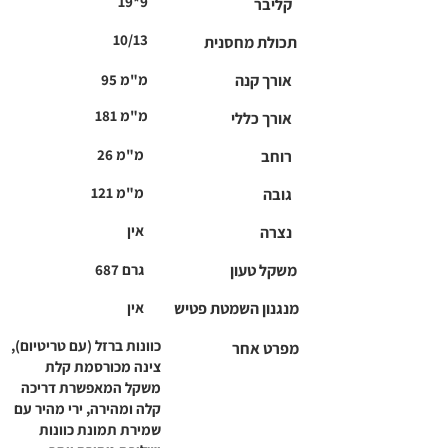
19*9
קליבר
10/13
תכולת מחסנית
אורך קנה
95 מ"מ
181 מ"מ
אורך כללי
26 מ"מ
רוחב
121 מ"מ
גובה
אין
נצרה
משקל טעון
687 גרם
מנגנון השמטת פטיש
אין
כוונות ברזל (עם טריטיום),
מפרט אחר
צינה מכורסמת קלת
משקל המאפשרת דריכה
קלה ומהירה, ירי מהיר עם
שמירת תמונת כוונות