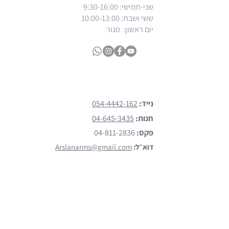
שני-חמישי: 9:30-16:00
ששי ושבת
: 10:00-13:00
יום ראשון: סגור
צרו קשר
נייד:
054-4442-162
חנות:
04-645-3435
פקס:
04-811-2836
דוא״ל:
Arslanarms@gmail.com
כתובת:
פאולוס הששי 138 נצרת
הקליקו כאן (waze)
מותגים
הצג כל המותגים