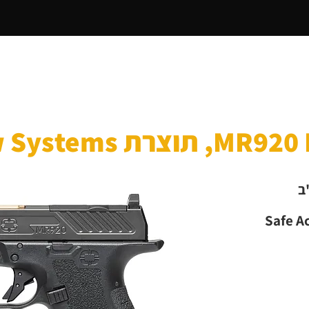
דף הבית
מי אנחנו
אקדחים
רובי ציד בנ
ת Shadow Systems
ב
Safe A