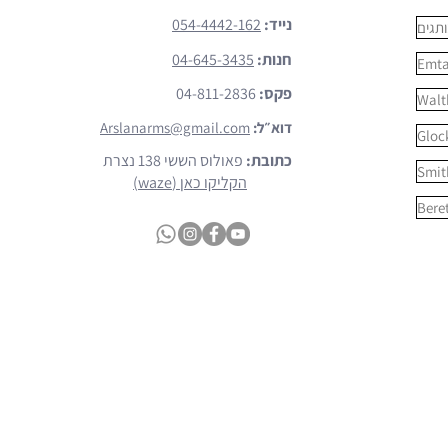
נייד:
054-4442-162
תגים
חנות:
04-645-3435
Emt
פקס:
04-811-2836
Walt
דוא״ל:
Arslanarms@gmail.com
Gloc
כתובת:
פאולוס הששי 138 נצרת
Smit
הקליקו כאן (waze)
Bere