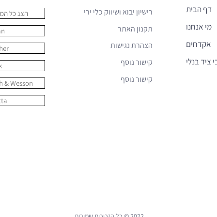
דף הבית
רישיון יבוא ושיווק כלי ירי
הצג כל המו
מי אנחנו
תקנון האתר
an
אקדחים
הצהרת נגישות
her
י ציד בנלי
קישור נוסף
k
קישור נוסף
h & Wesson
tta
2022 © כל הזכוכות שמורות.