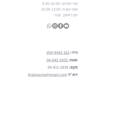
שני-חמישי: 9:30-16:00
ששי ושבת
: 10:00-13:00
יום ראשון: סגור
צרו קשר
נייד:
054-4442-162
חנות:
04-645-3435
פקס:
04-811-2836
דוא״ל:
Arslanarms@gmail.com
כתובת:
פאולוס הששי 138 נצרת
הקליקו כאן (waze)
מותגים
הצג כל המותגים