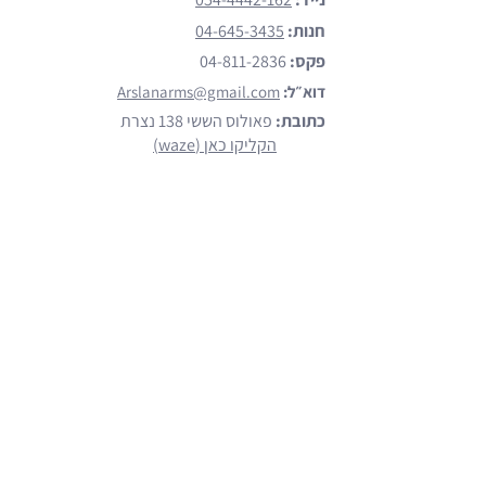
חנות:
04-645-3435
פקס:
04-811-2836
דוא״ל:
Arslanarms@gmail.com
כתובת:
פאולוס הששי 138 נצרת
הקליקו כאן (waze)
מותגים
הצג כל המותגים
Emtan
Walther
Glock
Smith & Wesson
Beretta