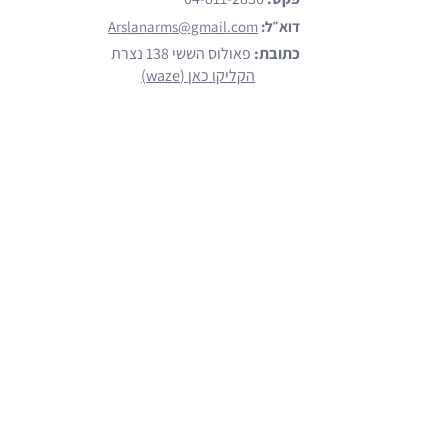
דוא״ל:
Arslanarms@gmail.com
כתובת:
פאולוס הששי 138 נצרת
הקליקו כאן (waze)
מותגים
הצג כל המותגים
Emtan
Walther
Glock
Smith & Wesson
Beretta
קישורים נוספים
רישיון יבוא ושיווק כלי ירי