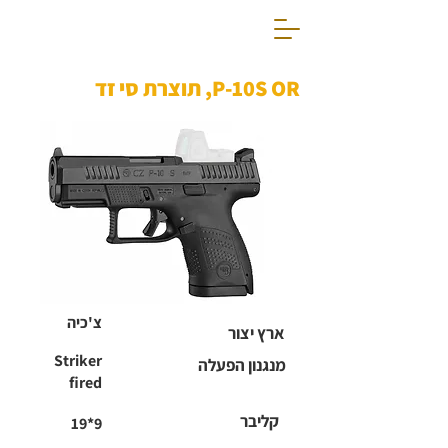
P-10S OR, תוצרת סי זד
צ'כיה
ארץ יצור
Striker
מנגנון הפעלה
fired
קליבר
19*9