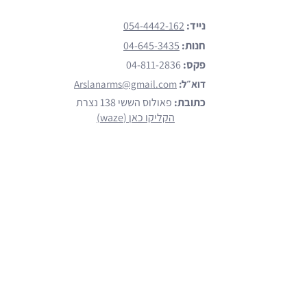
נייד:
054-4442-162
חנות:
04-645-3435
פקס:
04-811-2836
דוא״ל:
Arslanarms@gmail.com
כתובת:
פאולוס הששי 138 נצרת
הקליקו כאן (waze)
מותגים
הצג כל המותגים
Emtan
Walther
Glock
Smith & Wesson
Beretta